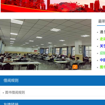
最
通 
走
关
迎
中
1
2
3
4
图
借阅规则
图书借阅规则
友情链接